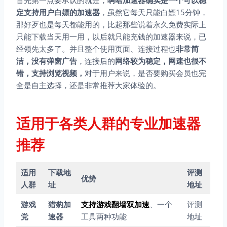
首先第一点要承认的就是，
啊哈加速器确实是一个可以稳
定支持用户白嫖的加速器
，虽然它每天只能白嫖15分钟，
那好歹也是每天都能用的，比起那些说着永久免费实际上
只能下载当天用一用，以后就只能充钱的加速器来说，已
经领先太多了。并且整个使用页面、连接过程也
非常简
洁，没有弹窗广告
，连接后的
网络较为稳定，网速也很不
错，支持浏览视频，
对于用户来说，是否要购买会员也完
全是自主选择，还是非常推荐大家体验的。
适用于各类人群的专业加速器
推荐
适用
下载地
评测
优势
人群
址
地址
游戏
猎豹加
支持游戏翻墙双加速
、一个
评测
党
速器
工具两种功能
地址